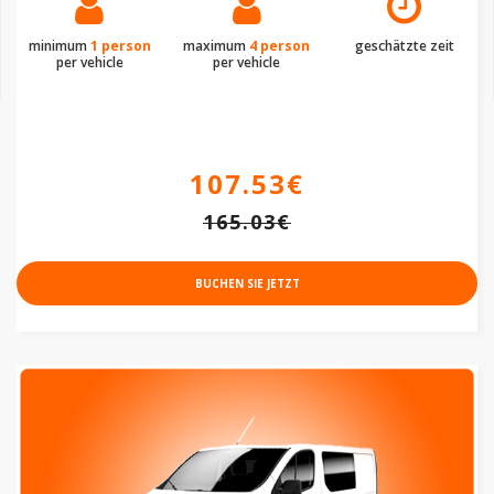
minimum
1 person
maximum
4 person
geschätzte zeit
per vehicle
per vehicle
107.53€
165.03€
BUCHEN SIE JETZT