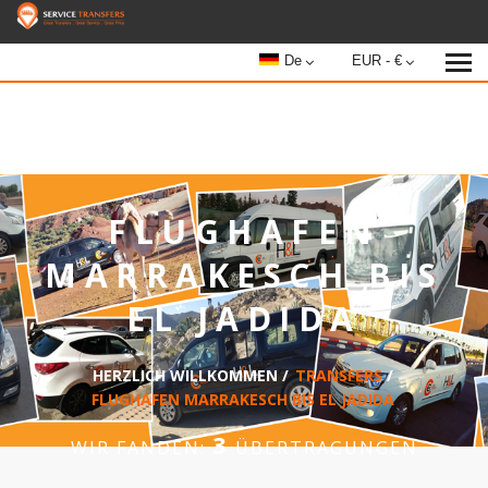
De
EUR - €
FLUGHAFEN
MARRAKESCH BIS
EL JADIDA
HERZLICH WILLKOMMEN
/
TRANSFERS
/
FLUGHAFEN MARRAKESCH BIS EL JADIDA
3
WIR FANDEN:
ÜBERTRAGUNGEN