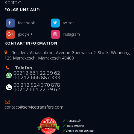
Kontakt
FOLGE UNS AUF:
facebook
twitter
google +
Instagram
KONTAKTINFORMATION
Residenz Albassatime, Avenue Guemassa 2. Stock, Wohnung
129 Marrakesch, Marrakesch 40400
Telefon
00212 661 22 39 62
00 212 666 887 333
00 212 524 370 878
00212 661 22 39 62
contact@servicetransfers.com